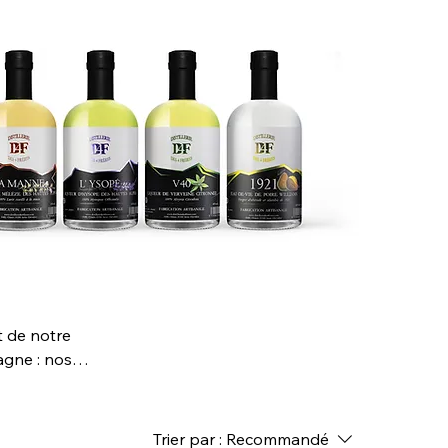
t de notre
agne : nos
ce
Trier par :
Recommandé