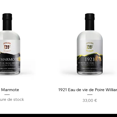
a Marmote
1921 Eau de vie de Poire Willi
ure de stock
Prix
33,00 €