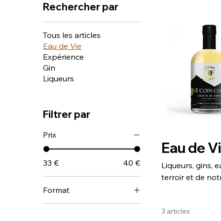
Rechercher par
Tous les articles
Eau de Vie
Expérience
Gin
Liqueurs
Filtrer par
Prix
Eau de V
33 €
40 €
Liqueurs, gins, 
terroir et de no
créations sont a
Format
authentique, entr
150cl
3 articles