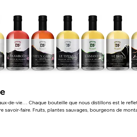
ie
eaux-de-vie… Chaque bouteille que nous distillons est le refle
tre savoir-faire. Fruits, plantes sauvages, bourgeons de mont
rtisanales, locales, et pensées pour vous offrir une expérien
e tradition alpine et créativité.