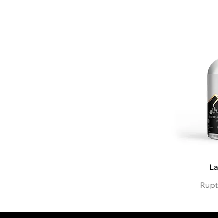
20cl
50cl
L
Rupt